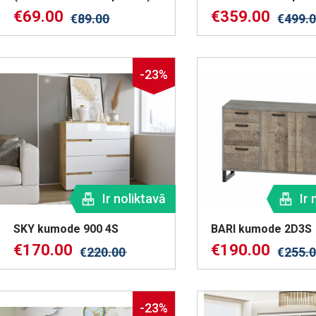
€
69.00
€
359.00
€
89.00
€
499.
-23%
Ir noliktavā
Ir 
SKY kumode 900 4S
BARI kumode 2D3S
€
170.00
€
190.00
€
220.00
€
255.
-23%