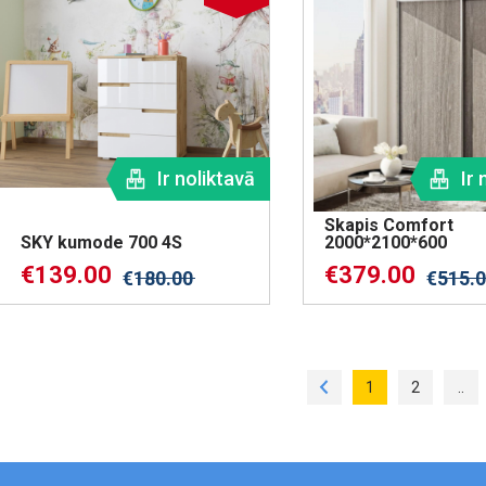
Ir noliktavā
Ir 
Skapis Comfort
SKY kumode 700 4S
2000*2100*600
€
139.00
€
379.00
€
180.00
€
515.
1
2
..