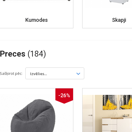
Kumodes
Skapji
Preces
(184)
Sašķirot pēc:
Izvēlies...
-26%