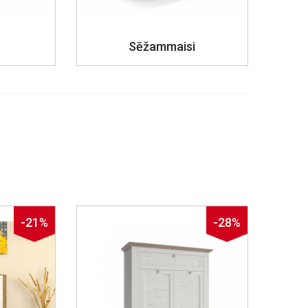
Sēžammaisi
-21%
-28%