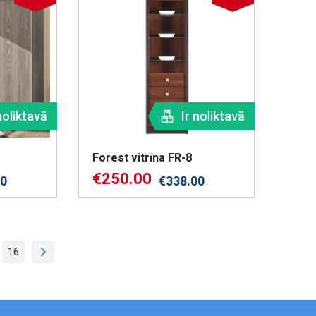
noliktavā
Ir noliktavā
Forest vitrīna FR-8
€
250.00
00
€
338.00
16