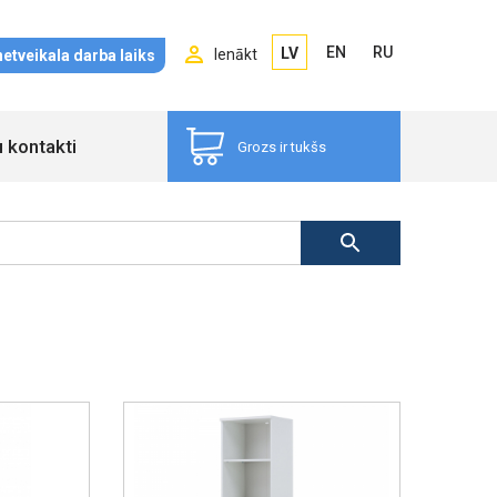
EN
RU
LV
Ienākt
netveikala darba laiks
u kontakti
Grozs ir tukšs