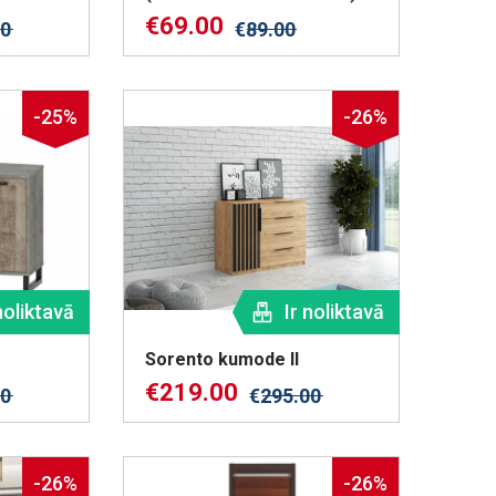
€
69.00
00
€
89.00
-25%
-26%
noliktavā
Ir noliktavā
Sorento kumode II
€
219.00
00
€
295.00
-26%
-26%