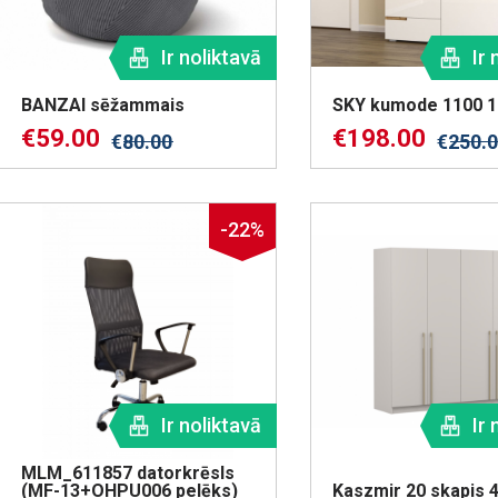
Ir noliktavā
Ir 
BANZAI sēžammais
SKY kumode 1100 
€
59.00
€
198.00
€
80.00
€
250.
-22%
Ir noliktavā
Ir 
MLM_611857 datorkrēsls
(MF-13+OHPU006 pelēks)
Kaszmir 20 skapis 