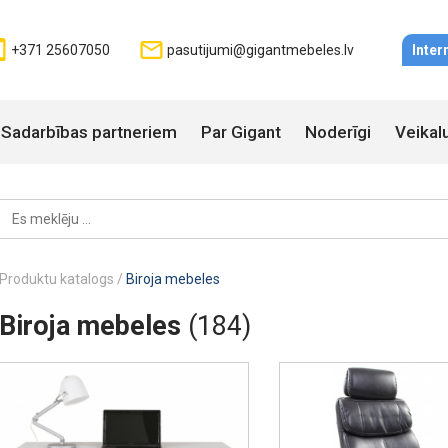
+371 25607050
pasutijumi@gigantmebeles.lv
Inter
Sadarbības partneriem
Par Gigant
Noderīgi
Veikal
Produktu katalogs
/
Biroja mebeles
Biroja mebeles
(184)