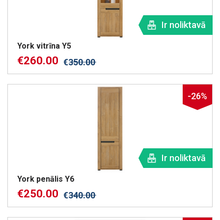
Ir noliktavā
York vitrīna Y5
€
260.00
€
350.00
-26%
Ir noliktavā
York penālis Y6
€
250.00
€
340.00