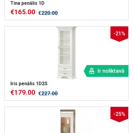
Tina penālis 1D
€
165.00
€
220.00
-21%
Ir noliktavā
Iris penālis 1D2S
€
179.00
€
227.00
-25%