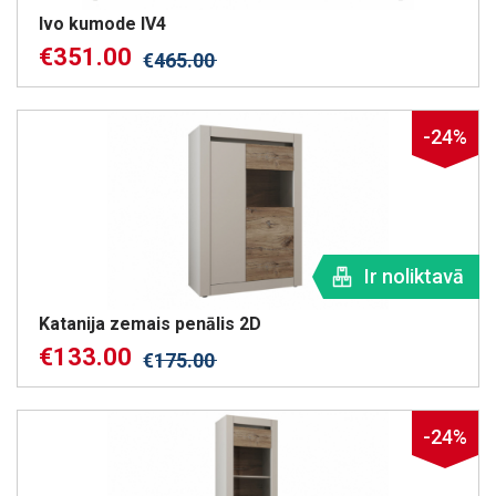
Ivo kumode IV4
€
351.00
€
465.00
-24%
Ir noliktavā
Katanija zemais penālis 2D
€
133.00
€
175.00
-24%