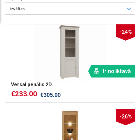
Izvēlies...
-24%
Ir noliktavā
Versal penālis 2D
€
233.00
€
305.00
-26%