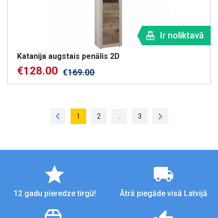
Ir noliktavā
Katanija augstais penālis 2D
€
128.00
€
169.00
1
2
..
3
12 gadu pieredze tirgū!
Ātrā piegāde visā Latvijā