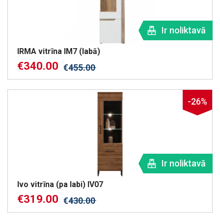
Ir noliktavā
IRMA vitrīna IM7 (labā)
€
340.00
€
455.00
-26%
Ir noliktavā
Ivo vitrīna (pa labi) IV07
€
319.00
€
430.00