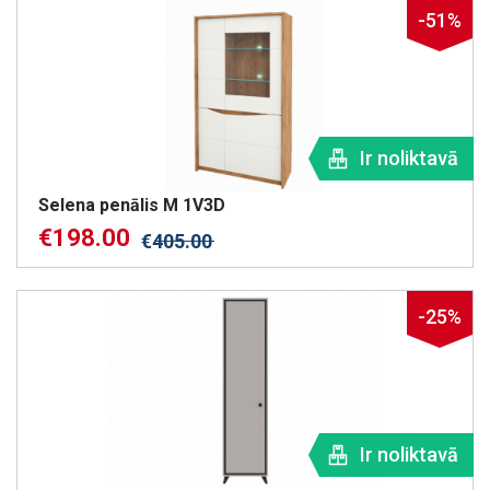
-51%
Ir noliktavā
Selena penālis M 1V3D
€
198.00
€
405.00
-25%
Ir noliktavā