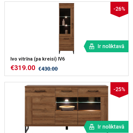
-26%
Ir noliktavā
Ivo vitrīna (pa kreisi) IV6
€
319.00
€
430.00
-25%
Ir noliktavā