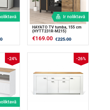
noliktavā
Ir noliktavā
HAYATO TV tumba, 155 cm
(HYTT231R-M215)
€
169.00
00
€
225.00
-24%
-26%
noliktavā