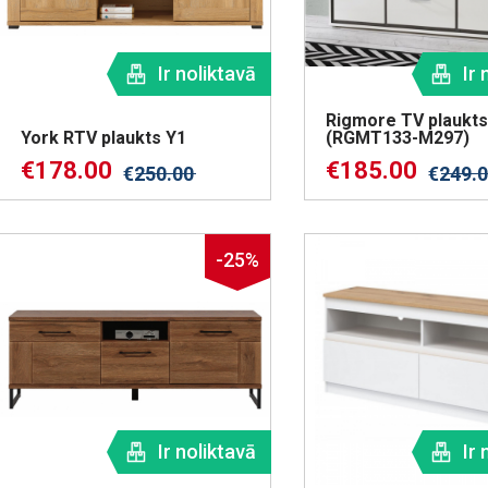
Ir noliktavā
Ir 
Rigmore TV plaukts
York RTV plaukts Y1
(RGMT133-M297)
€
178.00
€
185.00
€
250.00
€
249.
-25%
Ir noliktavā
Ir 