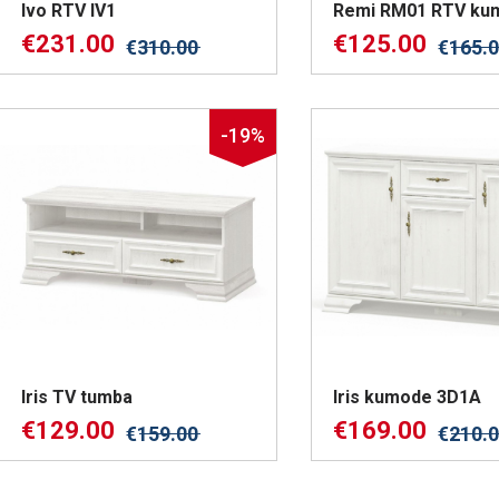
Ivo RTV IV1
Remi RM01 RTV ku
€
231.00
€
125.00
€
310.00
€
165.
-19%
Iris TV tumba
Iris kumode 3D1A
€
129.00
€
169.00
€
159.00
€
210.