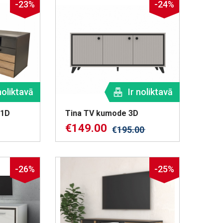
-23%
-24%
noliktavā
Ir noliktavā
 1D
Tina TV kumode 3D
€
149.00
€
195.00
-26%
-25%