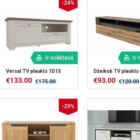
-24%
Ir noliktavā
Ir 
Versal TV plaukts 1D1S
Džeikob TV plaukts
€
133.00
€
93.00
€
175.00
€
120.00
-29%