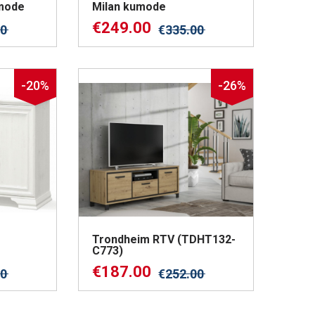
mode
Milan kumode
€
249.00
00
€
335.00
-20%
-26%
Trondheim RTV (TDHT132-
C773)
€
187.00
00
€
252.00