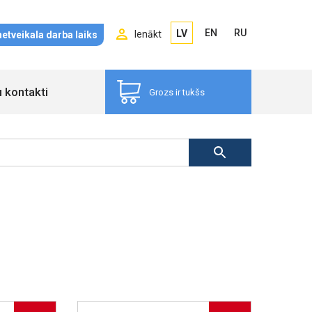
EN
RU
LV
Ienākt
netveikala darba laiks
u kontakti
Grozs ir tukšs