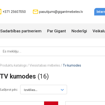
+371 25607050
pasutijumi@gigantmebeles.lv
Inter
Sadarbības partneriem
Par Gigant
Noderīgi
Veikal
Produktu katalogs
/
Viesistabas mēbeles
/
Tv kumodes
TV kumodes
(16)
Sašķirot pēc:
Izvēlies...