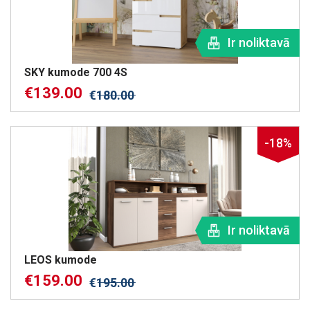
Ir noliktavā
SKY kumode 700 4S
€
139.00
€
180.00
-18%
Ir noliktavā
LEOS kumode
€
159.00
€
195.00