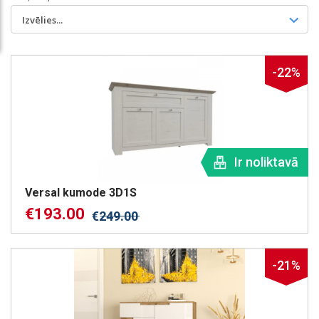
Izvēlies...
-22%
Ir noliktavā
Versal kumode 3D1S
€
193.00
€
249.00
-21%