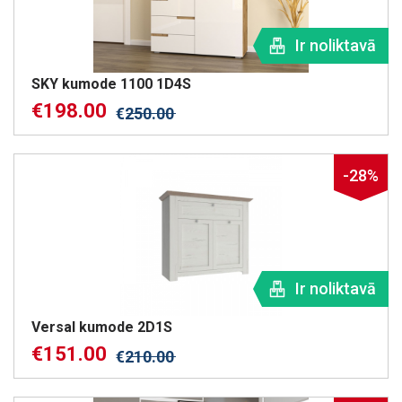
Ir noliktavā
SKY kumode 1100 1D4S
€
198.00
€
250.00
-28%
Ir noliktavā
Versal kumode 2D1S
€
151.00
€
210.00