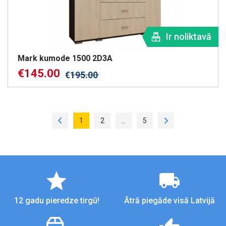
Ir noliktavā
Mark kumode 1500 2D3A
€
145.00
€
195.00
1
2
..
5
12 gadu pieredze tirgū!
Ātrā piegāde visā Latvijā