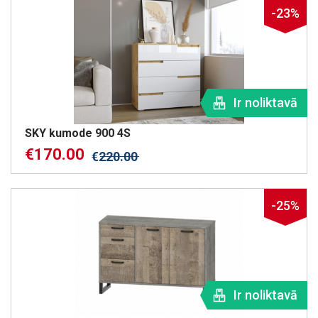
-23%
Ir noliktavā
SKY kumode 900 4S
€
170.00
€
220.00
-25%
Ir noliktavā