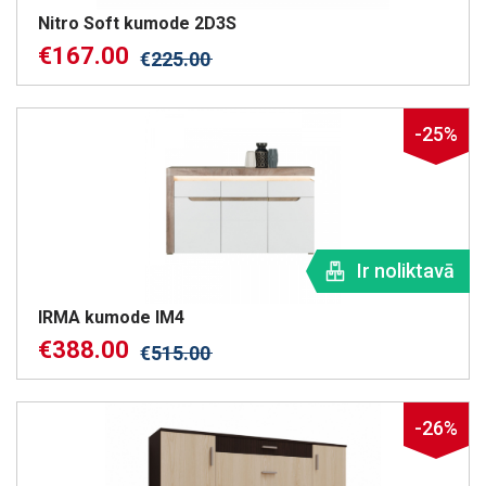
Nitro Soft kumode 2D3S
€
167.00
€
225.00
-25%
Ir noliktavā
IRMA kumode IM4
€
388.00
€
515.00
-26%