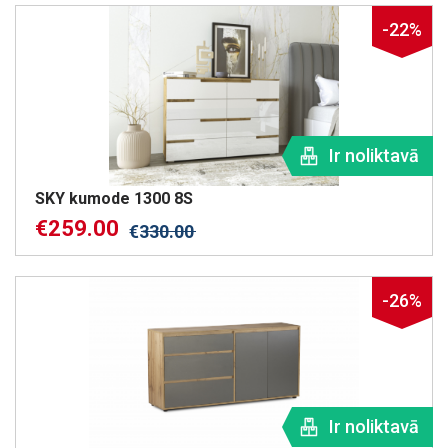
-22%
Ir noliktavā
SKY kumode 1300 8S
€
259.00
€
330.00
-26%
Ir noliktavā