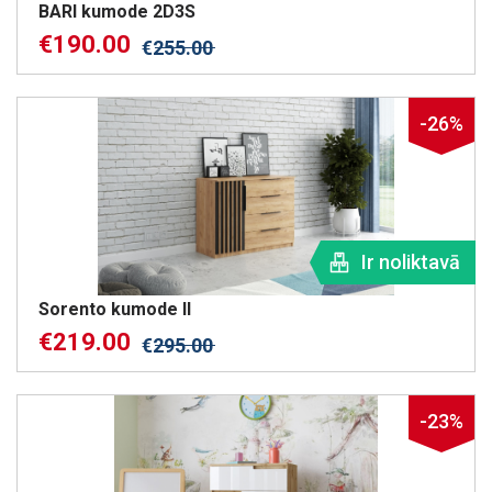
BARI kumode 2D3S
€
190.00
€
255.00
-26%
Ir noliktavā
Sorento kumode II
€
219.00
€
295.00
-23%