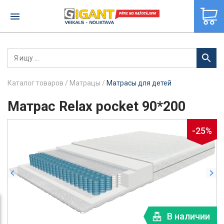
×
Nex
revious
Каталог товаров
/
Матрацы
/
Матрасы для детей
Матрас Relax pocket 90*200
-25%
Next
Previous
В наличии