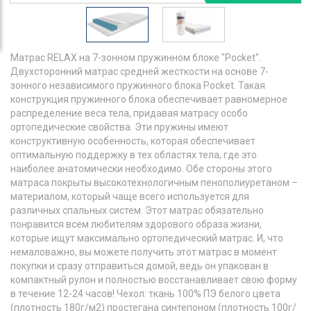
Матрас RELAX на 7-зонном пружинном блоке "Pocket".
Двухсторонний матрас средней жесткости на основе 7-
зонного независимого пружинного блока Pocket. Такая
конструкция пружинного блока обеспечивает равномерное
распределение веса тела, придавая матрасу особо
ортопедические свойства. Эти пружины имеют
конструктивную особенность, которая обеспечивает
оптимальную поддержку в тех областях тела, где это
наиболее анатомически необходимо. Обе стороны этого
матраса покрыты высокотехнологичным пенополиуретаном –
материалом, который чаще всего используется для
различных спальных систем. Этот матрас обязательно
понравится всем любителям здорового образа жизни,
которые ищут максимально ортопедический матрас.️ И, что
немаловажно, вы можете получить этот матрас в момент
покупки и сразу отправиться домой, ведь он упакован в
компактный рулон и полностью восстанавливает свою форму
в течение 12-24 часов! Чехол: ткань 100% ПЭ белого цвета
(плотность 180г/м2) простегана синтепоном (плотность 100г/