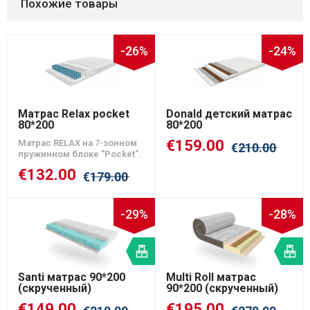
Похожие товары
-26%
-24%
Матрас Relax pocket
Donald детский матрас
80*200
80*200
€
159.00
Матрас RELAX на 7-зонном
€
210.00
пружинном блоке "Pocket".
€
132.00
€
179.00
-29%
-28%
В
В
наличии
на
Santi матрас 90*200
Multi Roll матрас
(скрученный)
90*200 (скрученный)
€
149.00
€
195.00