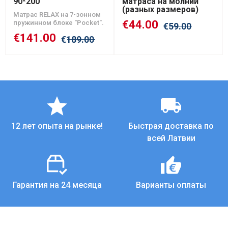
90*200
матраса на молнии
(разных размеров)
Матрас RELAX на 7-зонном
€
44.00
пружинном блоке "Pocket".
€
59.00
€
141.00
€
189.00
12 лет опыта на рынке!
Быстрая доставка по
всей Латвии
Гарантия на 24 месяца
Варианты оплаты