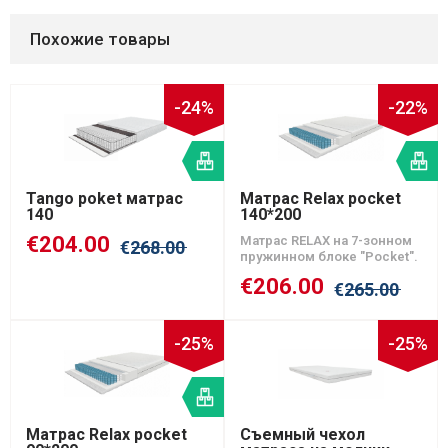
Похожие товары
-24%
-22%
В
В
наличии
на
Tango poket матрас
Матрас Relax pocket
140
140*200
€
204.00
Матрас RELAX на 7-зонном
€
268.00
пружинном блоке "Pocket".
€
206.00
€
265.00
-25%
-25%
В
наличии
Матрас Relax pocket
Съемный чехол